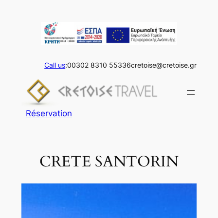
Skip
to
content
Call us
:00302 8310 55336
cretoise@cretoise.gr
Réservation
CRETE SANTORIN