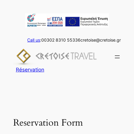
Aller
au
contenu
Call us
:00302 8310 55336
cretoise@cretoise.gr
Réservation
Reservation Form