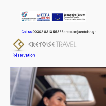
Aller
au
contenu
Call us
:00302 8310 55336
cretoise@cretoise.gr
Réservation